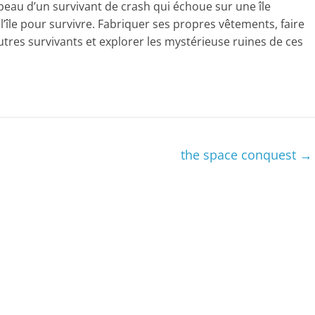
a peau d’un survivant de crash qui échoue sur une île
 l’île pour survivre. Fabriquer ses propres vêtements, faire
res survivants et explorer les mystérieuse ruines de ces
the space conquest
→