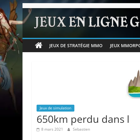
Passer
au
contenu
Jeux-
En-
JEUX DE STRATÉGIE MMO
JEUX MMORP
Ligne-
Gratuits.Net
L'annuaire
des
Jeux de simulation
jeux
650km perdu dans l
en
ligne
8 mars 2021
Sebastien
lignes
de