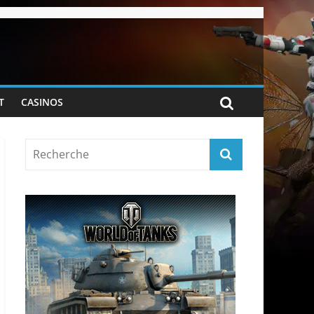
T
CASINOS